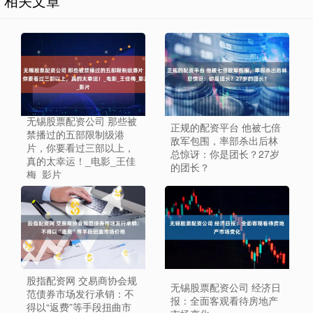
相关文章
无锡股票配资公司 那些被
正规的配资平台 他被七倍
禁播过的五部限制级港
敌军包围，率部杀出后林
片，你要看过三部以上，
总惊讶：你是团长？27岁
真的太幸运！_电影_王佳
的团长？
梅_影片
股指配资网 交易商协会规
无锡股票配资公司 经济日
范债券市场发行承销：不
报：全面客观看待房地产
得以“返费”等手段扭曲市