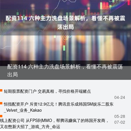
配资114 六种主力洗盘场景解析，看懂不再被震荡
出局
短期股票配资门户 交易真相，寻找价格开端赌点
04-24
恒指配资开户 斥资12.9亿元！腾讯音乐成韩国SM娱乐二股东
_Velvet_业务_Kakao
05-28
线上配资公司 从FPS到MMO，帮腾讯赚疯了的韩国开发商，
07-02
又在憋新大招了_游戏_方舟_命运