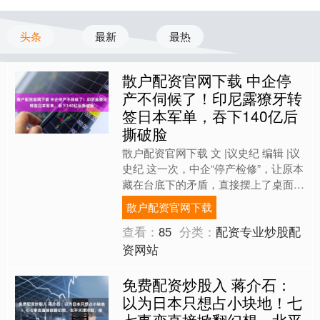
头条
最新
最热
散户配资官网下载 中企停
产不伺候了！印尼露獠牙转
签日本军单，吞下140亿后
撕破脸
散户配资官网下载 文 |议史纪 编辑 |议
史纪 这一次，中企“停产检修”，让原本
藏在台底下的矛盾，直接摆上了桌面。
印尼推新规、签军单，前脚刚把产业链
散户配资官网下载
扶上去，后....
查看：
85
分类：
配资专业炒股配
资网站
免费配资炒股入 蒋介石：
以为日本只想占小块地！七