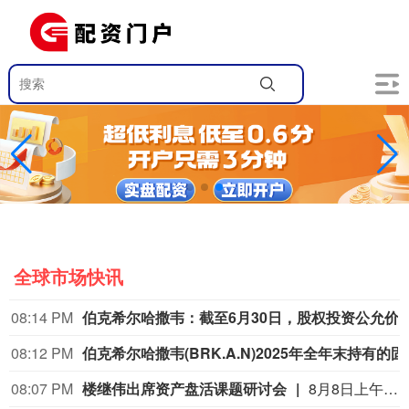
全球市场快讯
08:14 PM
伯克希尔哈撒韦：截至6月30日，股权投资公允价值总额的66%集中在美国运通、苹果、美国银
08:12 PM
伯克希尔哈撒韦(BRK.A.N)2025年全年末持有
08:07 PM
楼继伟出席资产盘活课题研讨会
8月8日上午，全球财富管理论坛在京召开“地方国有存量资产盘活进展、难点与策略”课题研讨会，楼继伟出席会议并做总结发言。楼继伟在发言中表示，盘活国有资产既是近期的当务之急，也是一项长期性的战略任务。当前我国GDP平减指数阶段性承压走低，财政维持紧平衡格局的压力持续攀升；我国税收结构以间接税为主体，税收收入增速显著弱于名义GDP增速，财政内生增收动能受限。叠加土地财政收入大幅收缩，地方隐性债务化解、长期限国债常态化发行带来的利息支出刚性上涨，收支两端压力持续凸显。综合多重现实约束来看，国有存量资产盘活并非短期应急手段，而是一项需要常态化、长效化推进的重点工作。（全球财富管理论坛）