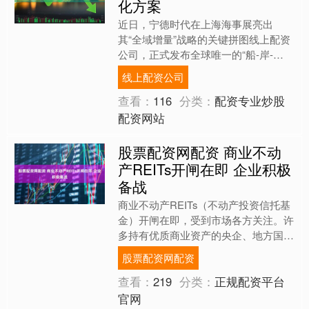
化方案
近日，宁德时代在上海海事展亮出
其“全域增量”战略的关键拼图线上配资
公司，正式发布全球唯一的“船-岸-
云”零碳航运一体化解决方案。此举标
线上配资公司
志着宁德时代将“全域增量”....
查看：
116
分类：
配资专业炒股
配资网站
股票配资网配资 商业不动
产REITs开闸在即 企业积极
备战
商业不动产REITs（不动产投资信托基
金）开闸在即，受到市场各方关注。许
多持有优质商业资产的央企、地方国企
股票配资网配资，甚至民营商业运营公
股票配资网配资
司都在积极备战股票配....
查看：
219
分类：
正规配资平台
官网