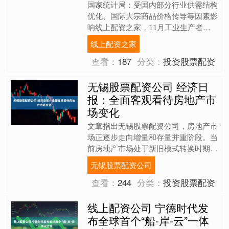
国家统计局：受国内部分行业供需结构
优化、国际大宗商品价格传导等因素影
响线上配资之家，11月工业生产者出
厂价格指数（PPI）环比上涨0.1%，同
线上配资之家
比下降2.2%。本....
查看：
187
分类：
投资股票配资
无锡股票配资公司 经济日
报：全面客观看待房地产市
场变化
文章指出无锡股票配资公司，房地产市
场正逐步走向增量和存量并重阶段。当
前房地产市场处于新旧模式转换时期无
锡股票配资公司，转型需要一定时间。
无锡股票配资公司
房地产市场虽有所波动，但....
查看：
244
分类：
投资股票配资
线上配资公司 宁德时代发
布全球首个“船-岸-云”一体