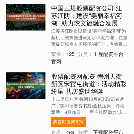
中国正规股票配资公司 江
苏江阴：建设“美丽幸福河
湖” 助力农文旅融合发展
江苏省江阴市以建设“美丽幸福河湖”为
契机，统筹推进河湖水环境治理，在显
著提升城乡人居环境的同时，有效推动
农文旅融合发展。江阴市长泾镇蒲市
查看：
125
分类：
正规配资平台
村，清澈的河道、整齐的民....
官网
股票配资网配资 德州天衢
新区宋官屯街道：活动精彩
纷呈 共庆盛世华诞
十二里庄社区 鲁网10月9日讯(记者逯
广宇实习记者费书慧)金秋送爽，丹桂
飘香。9月28日十二里庄社区举办“庆国
庆迎中秋”文艺汇演，近百名居民欢聚
股票配资网配资
一堂，共赏精彩节....
查看：
164
分类：
正规配资平台