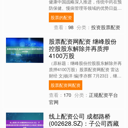
健康中国战略深入推进，传统中药在预
防保健、慢病管理等领域的优势日益凸
显。 作为全国头部鹿产品加工企业，
股票的配资
吉林敖东（00062....
查看：
98
分类：
投资股票配资
股票配资网配资 继峰股份
控股股东解除并再质押
4100万股
（原标题：继峰股份控股股东解除并再
质押4100万股）股票配资网配资 雷达
财经 文|杨洋 编|李亦辉 7月23日，继峰
股份（603997）发布公告称，控股股
股票配资网配资
东宁波....
查看：
170
分类：
正规配资平台
官网
线上配资公司 成都路桥
(002628.SZ)：子公司西藏