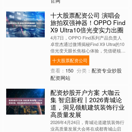
官网
十大股票配资公司 演唱会
旅拍双强神器！OPPO Find
X9 Ultra10倍光变实力出圈
4月7日，OPPO Find系列产品负责人
卓世杰通过微博揭秘Find X9 Ultra的10
倍光变天眼长焦核心体验，凭借硬核光
学实力，这款新机精准攻克手机拍摄
十大股票配资公司
两....
查看：
150
分类：
配资专业炒股
配资网站
配资炒股开户方案 大咖云
集 智启新程丨2026青城论
道，洞见领航建筑装饰行业
高质量发展
2026年4月24日，青城论道建筑装饰行
业高质量发展大会将在成都青城山启