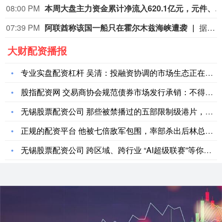
08:00 PM
本周大盘主力资金累计净流入620.1亿元，元件、通信设备板块净流入居前，个股工业富联、天孚通
07:39 PM
阿联酋称该国一船只在霍尔木兹海峡遭袭
据阿联酋通讯社8月8日报道，阿布扎比国家石油公司证实，该公司一艘船只当天凌晨在通过霍尔木兹海峡时遭导弹袭击。阿布扎比国家石油公司说，袭击未造成人员受伤，目前局面可控。该公司并未提供遭袭船只具体类型、导弹来源以及船只受损情况等更多细节。（新华社）
大财配资播报
专业实盘配资杠杆 吴清：投融资协调的市场生态正在加快形成
股指配资网 交易商协会规范债券市场发行承销：不得以“返费”等
无锡股票配资公司 那些被禁播过的五部限制级港片，你要看过三部
正规的配资平台 他被七倍敌军包围，率部杀出后林总惊讶：你是团
无锡股票配资公司 跨区域、跨行业 “AI超级联赛”等你来战！