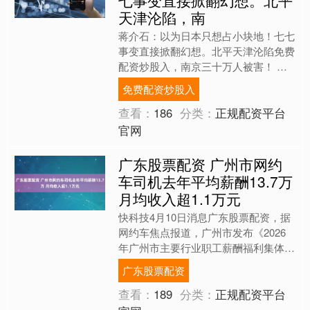
七事变直接掀翻幻想。北平
天津沦陷，南
蒋介石：以为日本只想占小块地！七七
事变直接掀翻幻想。北平天津沦陷免费
配资炒股入，南京三十万人被害！ 庐
山上的那番话，来得并不轻松。 一九
免费配资炒股入
三七年七月十七日，蒋介石....
查看：
186
分类：
正规配资平台
官网
广东股票配资 广州市网约
车司机去年平均薪酬13.7万
月均收入超1.1万元
快科技4月10日消息广东股票配资，据
网约车焦点报道，广州市发布《2026
年广州市主要行业职工薪酬福利集体协
商参考信息》，披露去年网约车司机平
广东股票配资
均薪酬13.7万。 ....
查看：
189
分类：
正规配资平台