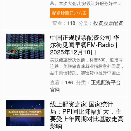
幕。本次大会以“好设计好服务好生
活”为核心主线，汇聚多地行业协会、
配资炒股开户方案
行业专家、头部企业负责....
查看：
118
分类：
投资股票配资
中国正规股票配资公司 华
尔街见闻早餐FM-Radio |
2025年12月10日
美联储重磅决议前，标普500、道指两
连跌；美联储青睐就业指标意外回暖，
盘中美债转跌、加密货币拉升中国正规
股票配资公司，以太坊一度涨近10%；
查看：
186
分类：
正规配资平台
白银史上首次涨破60....
官网
线上配资之家 国家统计
局：PPI同比降幅扩大，主
要受上年同期对比基数走高
影响