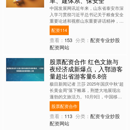
革、建体系、保安全
中国发展网讯近年来，山东省泰安市深
入学习贯彻习近平总书记关于粮食安全
重要论述和视察山东重要讲话精神，抓
好《中华人民共和国粮食安全保障法》
配资114
学习贯彻，落实粮食安全党....
查看：
153
分类：
配资专业炒股
配资网站
股票配资合作 红色文旅与
夜经济成新爆点，入鄂游客
量超出省游客量6.8倍
极目新闻记者 兰莎 2025年国庆中秋“超
长黄金周”落下帷幕，荆楚大地展现出
蓬勃的文旅活力。10月9日，中国移动
（600941）湖北公司发布的《国庆中
股票配资合作
秋假期大数....
查看：
113
分类：
配资专业炒股
配资网站