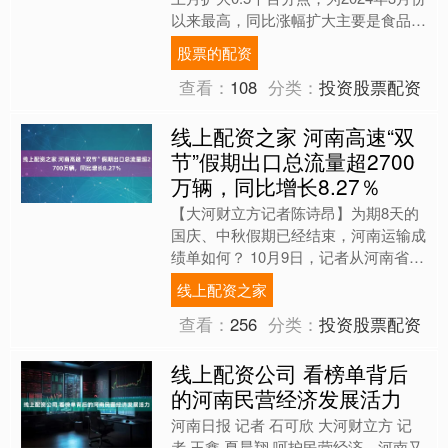
以来最高，同比涨幅扩大主要是食品价
格由降转涨拉动。扣除食品和能源价格
股票的配资
的核心CP....
查看：
108
分类：
投资股票配资
线上配资之家 河南高速“双
节”假期出口总流量超2700
万辆，同比增长8.27％
【大河财立方记者陈诗昂】为期8天的
国庆、中秋假期已经结束，河南运输成
绩单如何？ 10月9日，记者从河南省交
通运输厅了解到，公路方面，河南高速
线上配资之家
公路出口总流量为27....
查看：
256
分类：
投资股票配资
线上配资公司 看榜单背后
的河南民营经济发展活力
河南日报 记者 石可欣 大河财立方 记
者 王鑫 夏晨翔 呵护民营经济，河南又