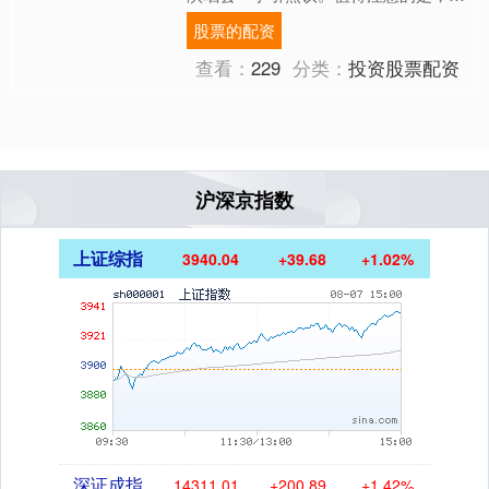
个翻唱网红开演唱会翻车的是何秋亊。
股票的配资
6月2日，网红何秋亊因演....
查看：
229
分类：
投资股票配资
沪深京指数
上证综指
3940.04
+39.68
+1.02%
深证成指
14311.01
+200.89
+1.42%